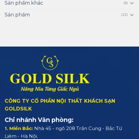
Sản phẩm khác
(6)
Sản phẩm
(22)
CÔNG TY CỔ PHẦN NỘI THẤT KHÁCH SẠN
GOLDSILK
Chi nhánh Văn phòng:
1. Miền Bắc:
Nhà 45 - ngõ 208 Trần Cung - Bắc Từ
Liêm - Hà Nội.