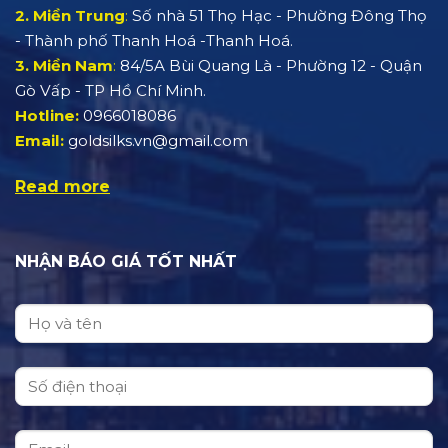
2. Miền Trung
:
Số nhà 51 Thọ Hạc - Phường Đông Thọ
- Thành phố Thanh Hoá -Thanh Hoá.
3. Miền Nam
:
84/5A Bùi Quang Là - Phường 12 - Quận
Gò Vấp - TP Hồ Chí Minh.
Hotline:
0966018086
Email:
goldsilks.vn@gmail.com
Read more
NHẬN BÁO GIÁ TỐT NHẤT