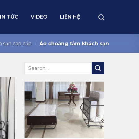
IN TỨC
VIDEO
LIÊN HỆ
 sạn cao cấp
/
Áo choàng tắm khách sạn