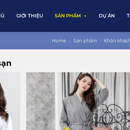
HỦ
GIỚI THIỆU
SẢN PHẨM
DỰ ÁN
T
Home
/
Sản phẩm
/
Khăn khách
sạn