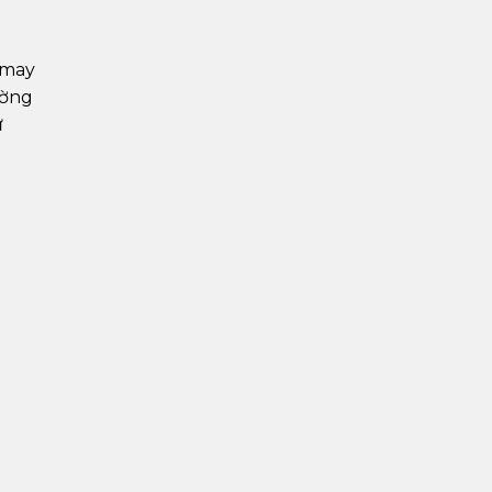
 may
ường
ử