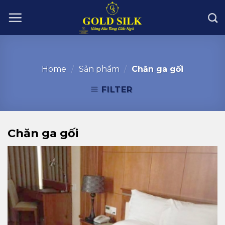
Skip
to
content
Home
/
Sản phẩm
/
Chăn ga gối
FILTER
Chăn ga gối