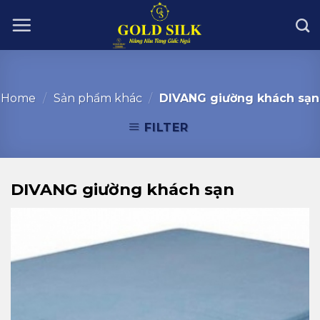
Skip
to
content
Home
/
Sản phẩm khác
/
DIVANG giường khách sạn
FILTER
DIVANG giường khách sạn