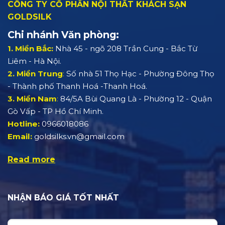
CÔNG TY CỔ PHẦN NỘI THẤT KHÁCH SẠN
GOLDSILK
Chi nhánh Văn phòng:
1. Miền Bắc:
Nhà 45 - ngõ 208 Trần Cung - Bắc Từ
Liêm - Hà Nội.
2. Miền Trung
:
Số nhà 51 Thọ Hạc - Phường Đông Thọ
- Thành phố Thanh Hoá -Thanh Hoá.
3. Miền Nam
:
84/5A Bùi Quang Là - Phường 12 - Quận
Gò Vấp - TP Hồ Chí Minh.
Hotline:
0966018086
Email:
goldsilks.vn@gmail.com
Read more
NHẬN BÁO GIÁ TỐT NHẤT