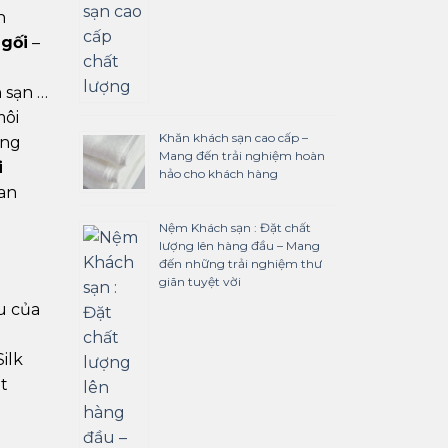
n
 gối
–
 sạn …
môi
Khăn khách sạn cao cấp –
ững
Mang đến trải nghiệm hoàn
i
hảo cho khách hàng
ian
Nệm Khách sạn : Đặt chất
lượng lên hàng đầu – Mang
đến những trải nghiệm thư
giãn tuyệt vời
u của
ilk
t