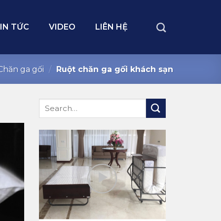
IN TỨC
VIDEO
LIÊN HỆ
Chăn ga gối
/
Ruột chăn ga gối khách sạn