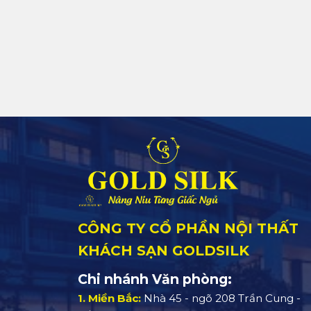
CÔNG TY CỔ PHẦN NỘI THẤT
KHÁCH SẠN GOLDSILK
Chi nhánh Văn phòng:
1. Miền Bắc:
Nhà 45 - ngõ 208 Trần Cung -