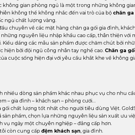
ệc không gian phòng ngủ là một trong những không gia
hiên không thể không nhắc đến vai trò của bộ
chăn ga
c ngủ chất lượng vàng.
đầu chuyên về các mặt hàng chăn ga gối gia đình, khách
 những nguyên liệu nhập khẩu cao cấp, thân thiện với 
ời. Kiểu dáng các mẫu sản phẩm được chăm chút bởi nh
c hiện bởi đội ngũ công nhân tay nghề cao.
Chăn ga gố
a cuộc sống hiện đại với yêu cầu khắt khe về không g
ành nhiều dòng sản phẩm khác nhau phục vụ cho nhu cầ
em – gia đình – khách sạn – phòng cưới…
ối chất lượng tốt nhất cho người tiêu dùng Việt. GoldS
sản phẩm, chọn lựa những nguyên liệu sản xuất ưu việ
ịch vụ ngày một chuyên nghiệp – đẳng cấp hơn.
tôi còn cung cấp
đệm khách sạn
, gia đình.