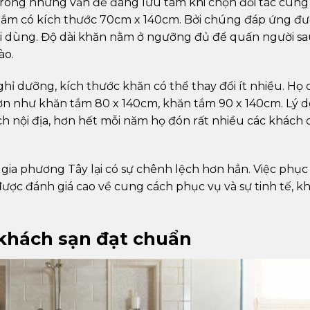
trong những vấn đề đáng lưu tâm khi chọn đối tác cung
 tắm có kích thước 70cm x 140cm. Bởi chúng đáp ứng đ
ời dùng. Độ dài khăn nằm ở ngưỡng đủ để quấn người sa
ào.
nghỉ dưỡng, kích thước khăn có thể thay đổi ít nhiều. Họ
ơn như khăn tắm 80 x 140cm, khăn tắm 90 x 140cm. Lý d
ách nội địa, hơn hết mỗi năm họ đón rất nhiều các khách
 gia phương Tây lại có sự chênh lệch hơn hẳn. Việc phục
được đánh giá cao về cung cách phục vụ và sự tinh tế, k
khách sạn đạt chuẩn