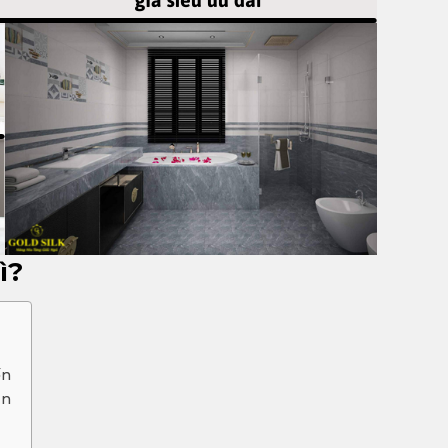
gì?
ến
ẩn