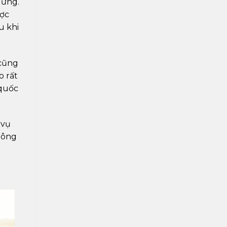
 ứng.
ược
u khi
 cũng
o rất
 quốc
 vụ
hông