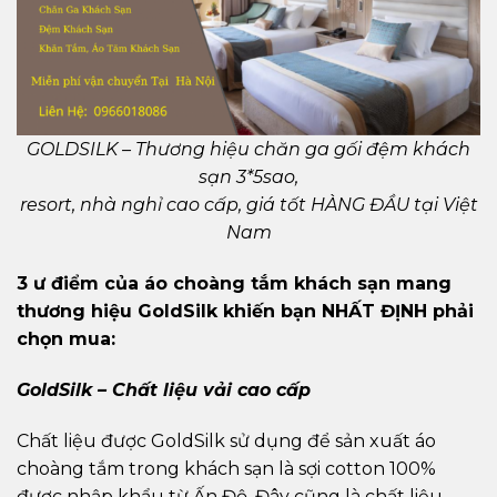
GOLDSILK – Thương hiệu chăn ga gối đệm khách
sạn 3*5sao,
resort, nhà nghỉ cao cấp, giá tốt HÀNG ĐẦU tại Việt
Nam
3 ư điểm của áo choàng tắm khách sạn mang
thương hiệu GoldSilk khiến bạn NHẤT ĐỊNH phải
chọn mua:
GoldSilk – Chất liệu vải cao cấp
Chất liệu được GoldSilk sử dụng để sản xuất áo
choàng tắm trong khách sạn là sợi cotton 100%
được nhập khẩu từ Ấn Độ. Đây cũng là chất liệu