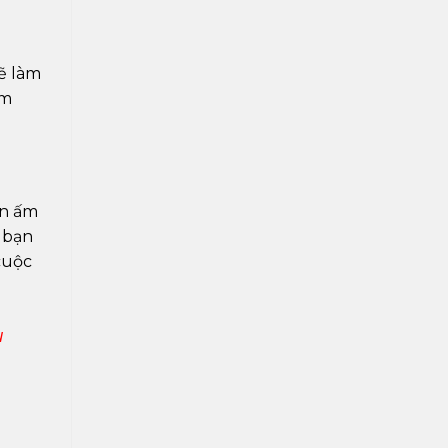
sẽ làm
ắm
an ấm
 bạn
cuộc
u