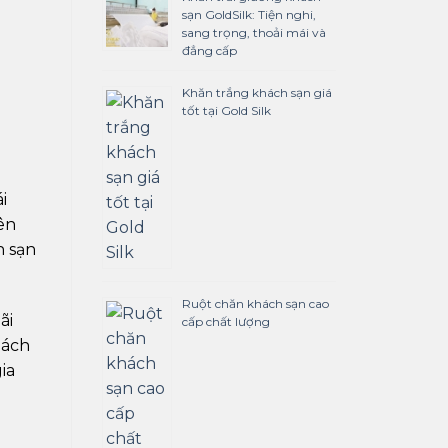
sạn GoldSilk: Tiện nghi,
sang trọng, thoải mái và
đẳng cấp
Khăn trắng khách sạn giá
tốt tại Gold Silk
i
ên
h sạn
Ruột chăn khách sạn cao
ãi
cấp chất lượng
hách
ia