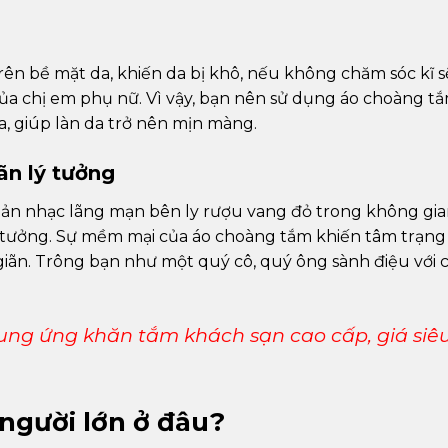
rên bề mặt da, khiến da bị khô, nếu không chăm sóc kĩ 
 của chị em phụ nữ. Vì vậy, bạn nên sử dụng áo choàng t
a, giúp làn da trở nên mịn màng.
ãn lý tưởng
bản nhạc lãng mạn bên ly rượu vang đỏ trong không gi
lý tưởng. Sự mềm mại của áo choàng tắm khiến tâm trạng
 giãn. Trông bạn như một quý cô, quý ông sành điệu với 
cung ứng khăn tắm khách sạn cao cấp, giá siê
người lớn ở đâu?