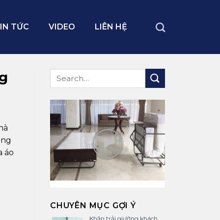
IN TỨC
VIDEO
LIÊN HỆ
g
hà
àng
a áo
CHUYÊN MỤC GỢI Ý
Khăn trải giường khách