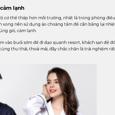
 cảm lạnh
độ cơ thể thấp hơn môi trường, nhất là trong phòng điề
 tắm xong nên sử dụng áo choàng tắm để cân bằng lại nhiệ
úng gió, cảm lạnh.
ắm vào buổi sớm để đi dạo quanh resort, khách sạn để đ
ng thư thái, thoải mái, đây chắc chắn là trải nghiệm rất