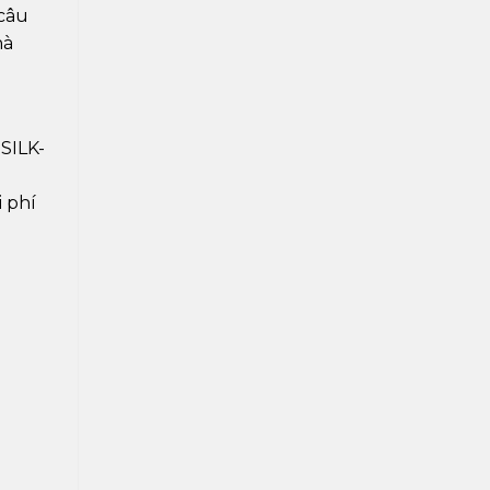
 câu
hà
g
SILK-
i phí