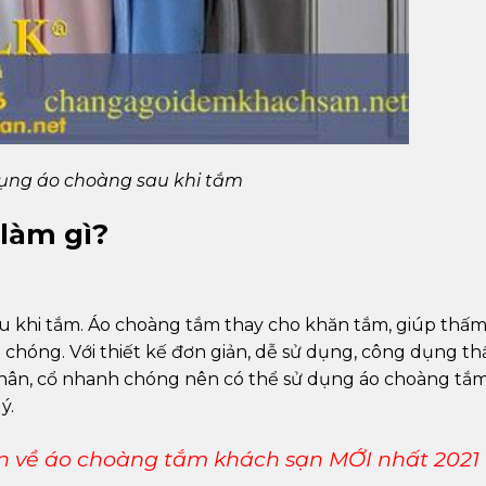
ụng áo choàng sau khi tắm
làm gì?
u khi tắm. Áo choàng tắm thay cho khăn tắm, giúp thấ
chóng. Với thiết kế đơn giản, dễ sử dụng, công dụng t
 chân, cổ nhanh chóng nên có thể sử dụng áo choàng tắ
ý.
tin về áo choàng tắm khách sạn MỚI nhất 2021