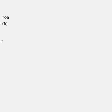
u hòa
t độ
ón