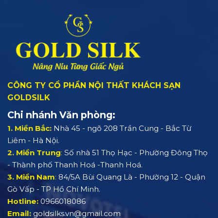
CÔNG TY CỔ PHẦN NỘI THẤT KHÁCH SẠN
GOLDSILK
Chi nhánh Văn phòng:
1. Miền Bắc:
Nhà 45 - ngõ 208 Trần Cung - Bắc Từ
Liêm - Hà Nội.
2. Miền Trung
:
Số nhà 51 Thọ Hạc - Phường Đông Thọ
- Thành phố Thanh Hoá -Thanh Hoá.
3. Miền Nam
:
84/5A Bùi Quang Là - Phường 12 - Quận
Gò Vấp - TP Hồ Chí Minh.
Hotline:
0966018086
Email:
goldsilks.vn@gmail.com