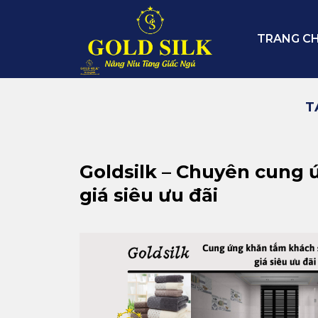
Skip
to
TRANG C
content
T
Goldsilk – Chuyên cung 
giá siêu ưu đãi