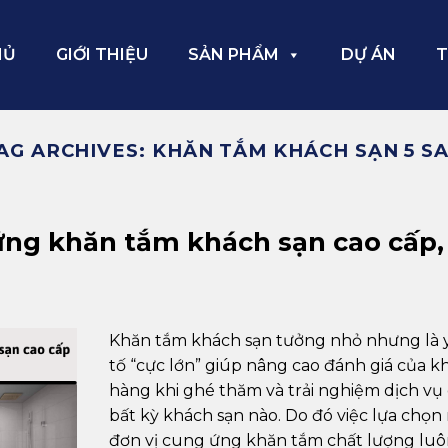
HỦ
GIỚI THIỆU
SẢN PHẨM
DỰ ÁN
T
AG ARCHIVES:
KHĂN TẮM KHÁCH SẠN 5 S
ứng khăn tắm khách sạn cao cấp,
Khăn tắm khách sạn tưởng nhỏ nhưng là 
tố “cực lớn” giúp nâng cao đánh giá của k
hàng khi ghé thăm và trải nghiệm dịch vụ
bất kỳ khách sạn nào. Do đó việc lựa chọn
đơn vị cung ứng khăn tắm chất lượng luô