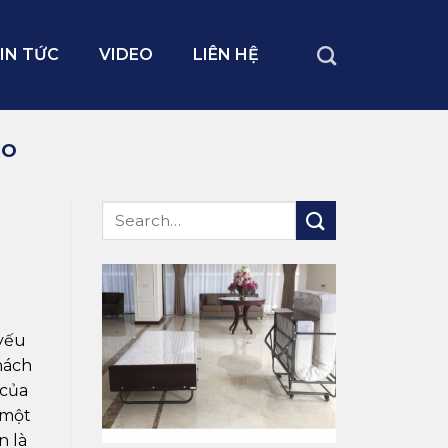
IN TỨC
VIDEO
LIÊN HỆ
AO
yếu
hách
 của
 một
n là