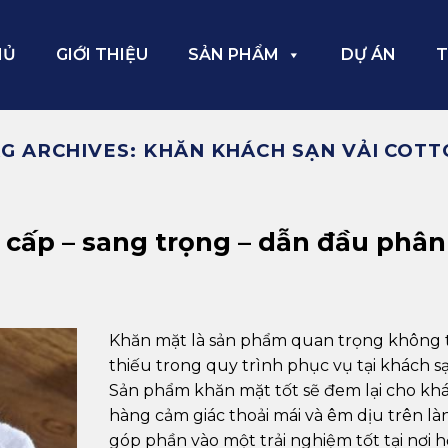
HỦ
GIỚI THIỆU
SẢN PHẨM
DỰ ÁN
T
G ARCHIVES:
KHĂN KHÁCH SẠN VẢI COT
cấp – sang trọng – dẫn đầu phân
Khăn mặt là sản phẩm quan trọng không 
thiếu trong quy trình phục vụ tại khách sạ
Sản phẩm khăn mặt tốt sẽ đem lại cho kh
hàng cảm giác thoải mái và êm dịu trên làn
góp phần vào một trải nghiệm tốt tại nơi h