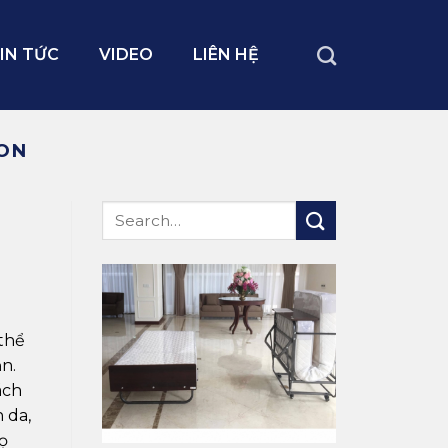
IN TỨC
VIDEO
LIÊN HỆ
TON
thể
n.
ách
 da,
ọ