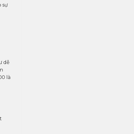
o sự
ư dễ
ản
00 là
t