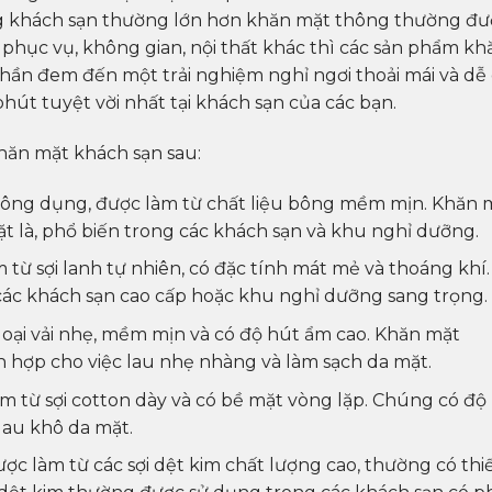
g khách sạn thường lớn hơn khăn mặt thông thường đư
 phục vụ, không gian, nội thất khác thì các sản phẩm kh
hần đem đến một trải nghiệm nghỉ ngơi thoải mái và dễ
hút tuyệt vời nhất tại khách sạn của các bạn.
hăn mặt khách sạn sau:
thông dụng, được làm từ chất liệu bông mềm mịn. Khăn 
t là, phổ biến trong các khách sạn và khu nghỉ dưỡng.
từ sợi lanh tự nhiên, có đặc tính mát mẻ và thoáng khí.
ác khách sạn cao cấp hoặc khu nghỉ dưỡng sang trọng.
 loại vải nhẹ, mềm mịn và có độ hút ẩm cao. Khăn mặt
h hợp cho việc lau nhẹ nhàng và làm sạch da mặt.
m từ sợi cotton dày và có bề mặt vòng lặp. Chúng có độ
 lau khô da mặt.
ợc làm từ các sợi dệt kim chất lượng cao, thường có thi