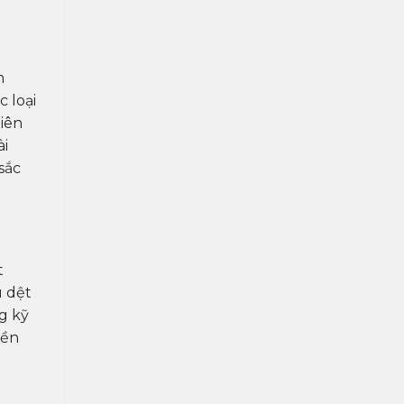
m
 loại
iên
ài
 sắc
t
u dệt
g kỹ
bền