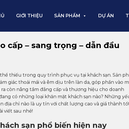
HỦ
GIỚI THIỆU
SẢN PHẨM
DỰ ÁN
T
o cấp – sang trọng – dẫn đầu
hể thiếu trong quy trình phục vụ tại khách sạn. Sản p
ảm giác thoải mái và êm dịu trên làn da, góp phần vào 
ài ra còn nâng tầm đẳng cấp và thương hiệu cho doanh
g đang có những loại khăn mặt khách sạn nào? Những yế
 địa chỉ nào là uy tín với chất lượng cao và giá thành tố
i viết sau nhé!
khách sạn phổ biến hiện nay