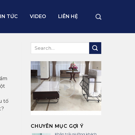
IN TỨC
VIDEO
LIÊN HỆ
hẩm
một
u tố
t?
CHUYÊN MỤC GỢI Ý
Khăn trải giường khách