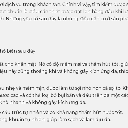
ới dịch vụ trong khách sạn. Chính vì vậy, tìm kiếm được 
t chuẩn là điều cần thiết được đặt lên hàng đầu khi lự
h. Những yếu tố sau đây là những điều cần có ở sản p
hổ biến sau đây:
hất cho khăn mặt. Nó có độ mềm mại và thấm hút tốt, gi
liệu này cũng thoáng khí và không gây kích ứng da, thí
liệu nhẹ và mềm mịn, được làm từ sợi nhỏ hơn cả sợi tơ. K
ớc cao và có thể loại bỏ bụi bẩn và dầu trên da một cá
 khô nhanh và không gây kích ứng da.
ó cấu trúc tự nhiên và có khả năng thấm hút nước tốt.
g khuẩn tự nhiên, giúp làm sạch và làm dịu da.