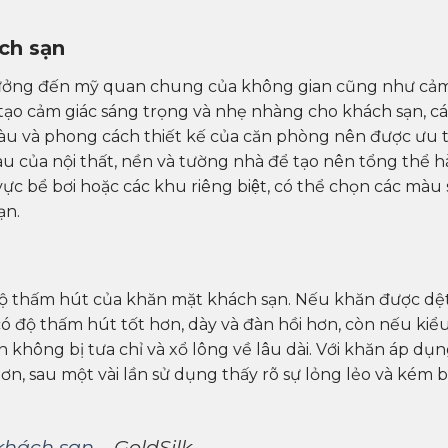
ch sạn
hưởng đến mỹ quan chung của không gian cũng như cả
ạo cảm giác sáng trọng và nhẹ nhàng cho khách sạn, các
u và phong cách thiết kế của căn phòng nên được ưu t
u của nội thất, nền và tường nhà để tạo nên tổng thể h
ực bể bơi hoặc các khu riêng biệt, có thể chọn các màu
ạn.
độ thấm hút của khăn mặt khách sạn. Nếu khăn được dệ
 có độ thấm hút tốt hơn, dày và đàn hồi hơn, còn nếu kiể
không bị tưa chỉ và xổ lông về lâu dài. Với khăn áp dụn
ơn, sau một vài lần sử dụng thấy rõ sự lỏng lẻo và kém 
khách sạn
– GoldSilk