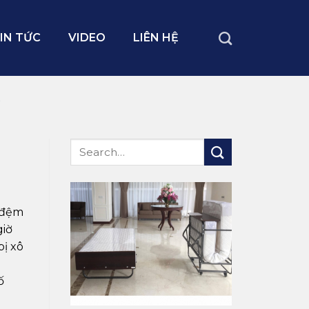
IN TỨC
VIDEO
LIÊN HỆ
G
 đệm
giờ
bị xô
ố