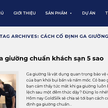
HỦ
GIỚI THIỆU
SẢN PHẨM
DỰ ÁN
T
TAG ARCHIVES:
CÁCH CỐ ĐỊNH GA GIƯỜN
a giường chuẩn khách sạn 5 sao
Ga giường là vật dụng quan trọng bảo vệ
của bạn khỏi bụi bẩn và nấm mốc. Có bao 
bạn cảm thấy tức mắt khi ga giường luôn 
lệch sau một đêm thức dậy? Đừng lo nhé!
Hôm nay GoldSilk sẽ chia sẻ tới bạn cách c
định ga giường chuẩn…