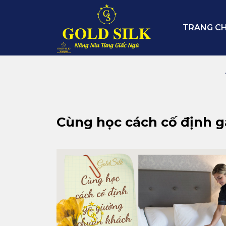
Skip
to
TRANG C
content
Cùng học cách cố định g