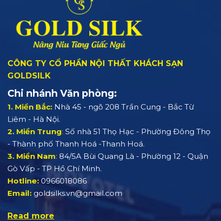
CÔNG TY CỔ PHẦN NỘI THẤT KHÁCH SẠN
GOLDSILK
Chi nhánh Văn phòng:
1. Miền Bắc:
Nhà 45 - ngõ 208 Trần Cung - Bắc Từ
Liêm - Hà Nội.
2. Miền Trung
:
Số nhà 51 Thọ Hạc - Phường Đông Thọ
- Thành phố Thanh Hoá -Thanh Hoá.
3. Miền Nam
:
84/5A Bùi Quang Là - Phường 12 - Quận
Gò Vấp - TP Hồ Chí Minh.
Hotline:
0966018086
Email:
goldsilks.vn@gmail.com
Read more