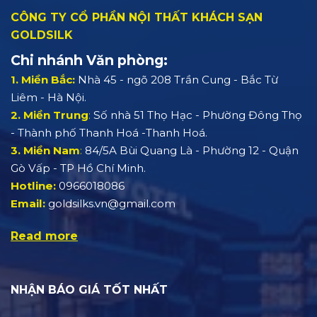
CÔNG TY CỔ PHẦN NỘI THẤT KHÁCH SẠN
GOLDSILK
Chi nhánh Văn phòng:
1. Miền Bắc:
Nhà 45 - ngõ 208 Trần Cung - Bắc Từ
Liêm - Hà Nội.
2. Miền Trung
:
Số nhà 51 Thọ Hạc - Phường Đông Thọ
- Thành phố Thanh Hoá -Thanh Hoá.
3. Miền Nam
:
84/5A Bùi Quang Là - Phường 12 - Quận
Gò Vấp - TP Hồ Chí Minh.
Hotline:
0966018086
Email:
goldsilks.vn@gmail.com
Read more
NHẬN BÁO GIÁ TỐT NHẤT