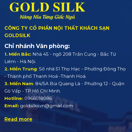
CÔNG TY CỔ PHẦN NỘI THẤT KHÁCH SẠN
GOLDSILK
Chi nhánh Văn phòng:
1. Miền Bắc:
Nhà 45 - ngõ 208 Trần Cung - Bắc Từ
Liêm - Hà Nội.
2. Miền Trung
:
Số nhà 51 Thọ Hạc - Phường Đông Thọ
- Thành phố Thanh Hoá -Thanh Hoá.
3. Miền Nam
:
84/5A Bùi Quang Là - Phường 12 - Quận
Gò Vấp - TP Hồ Chí Minh.
Hotline:
0966018086
Email:
goldsilks.vn@gmail.com
Read more