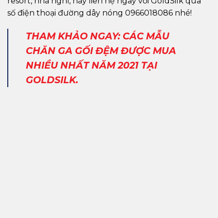
resort, nhà nghỉ, hãy liên hệ ngay với GoldSilk qua
số điện thoại đường dây nóng 0966018086 nhé!
THAM KHẢO NGAY: CÁC MẪU
CHĂN GA GỐI ĐỆM ĐƯỢC MUA
NHIỀU NHẤT NĂM 2021 TẠI
GOLDSILK.