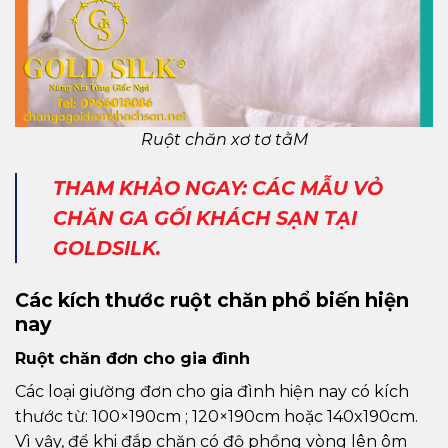
Ruột chăn xơ tơ tằM
THAM KHẢO NGAY: CÁC MẪU VỎ
CHĂN GA GỐI KHÁCH SẠN TẠI
GOLDSILK.
Các kích thước ruột chăn phổ biến hiện
nay
Ruột chăn đơn cho gia đình
Các loại giường đơn cho gia đình hiện nay có kích
thước từ: 100×190cm ; 120×190cm hoặc 140x190cm.
Vì vậy, để khi đắp chăn có độ phồng vòng lên ôm