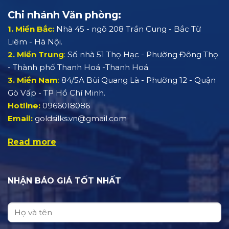
Chi nhánh Văn phòng:
1. Miền Bắc:
Nhà 45 - ngõ 208 Trần Cung - Bắc Từ
Liêm - Hà Nội.
2. Miền Trung
:
Số nhà 51 Thọ Hạc - Phường Đông Thọ
- Thành phố Thanh Hoá -Thanh Hoá.
3. Miền Nam
:
84/5A Bùi Quang Là - Phường 12 - Quận
Gò Vấp - TP Hồ Chí Minh.
Hotline:
0966018086
Email:
goldsilks.vn@gmail.com
Read more
NHẬN BÁO GIÁ TỐT NHẤT