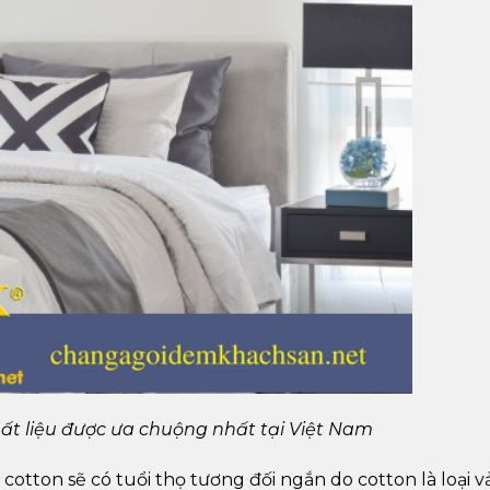
ất liệu được ưa chuộng nhất tại Việt Nam
otton sẽ có tuổi thọ tương đối ngắn do cotton là loại vả