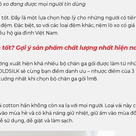
ò xo đang được mọi người tin dùng
i tốt. Đây là một lựa chọn hợp lý cho những người có tiề
đệm. Đặc biệt, so với các loại đệm khác, nệm lò xo có giá
ều hộ gia đình Việt Nam.
 tốt? Gợi ý sản phẩm chất lượng nhất hiện n
rường xuất hiện khá nhiều bộ chăn ga gối được làm từ n
 GOLDSILK sẽ cùng bạn điểm danh ưu – nhược điểm của 3 
 tưởng nhất khi chọn bộ chăn ga gối 1m8.
cotton hẳn không còn xa lạ với mọi người. Loại vải này 
ào mùa hè và có khả năng giữ nhiệt, giữ ấm vào mùa đ
ễ sử dụng, dễ giặt và làm sạch.