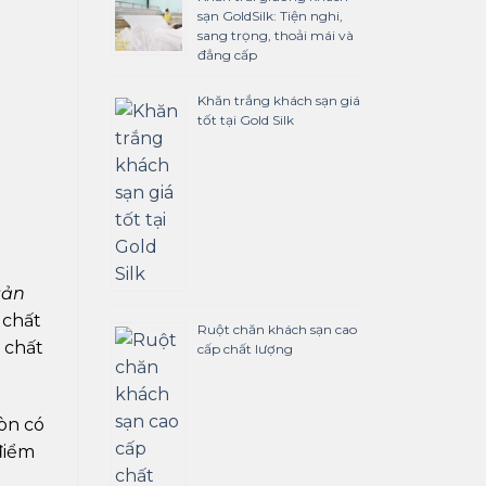
sạn GoldSilk: Tiện nghi,
sang trọng, thoải mái và
đẳng cấp
Khăn trắng khách sạn giá
tốt tại Gold Silk
sản
 chất
Ruột chăn khách sạn cao
 chất
cấp chất lượng
òn có
điểm