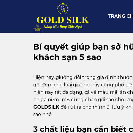
Skip
to
TRANG C
content
Bí quyết giúp bạn sở h
khách sạn 5 sao
Hiện nay, giường đôi trong gia đình thư
gối đệm cho loại giường này cũng phổ biế
hiện nay rất đa dạng, cả về mẫu mã lẫn c
bộ ga nệm 1m8 cùng chăn gối sao cho ưng
GOLDSILK
để rút ra cho mình 3 lưu ý k
sao nhé.
3 chất liệu bạn cần biết