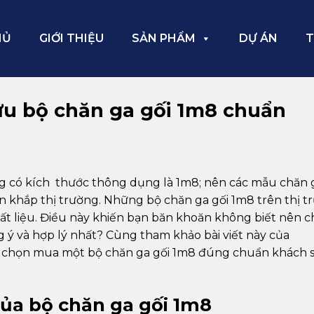
HỦ
GIỚI THIỆU
SẢN PHẨM
DỰ ÁN
T
ữu bộ chăn ga gối 1m8 chuẩn
ờng có kích thước thông dụng là 1m8; nên các mẫu chăn 
n khắp thị trường. Những bộ chăn ga gối 1m8 trên thị t
hất liệu. Điều này khiến bạn băn khoăn không biết nên 
 ý và hợp lý nhất? Cùng tham khảo bài viết này của
hi chọn mua một bộ chăn ga gối 1m8 đúng chuẩn khách s
 của bộ chăn ga gối 1m8