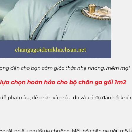
 mang đến cho bạn cảm giác thật nhẹ nhàng, mềm mại
ự lựa chọn hoàn hảo cho bộ chăn ga gối 1m2
a dễ phai màu, dễ nhăn và nhàu do vải có độ đàn hồi khô
được rất nhiều người ưa chuộng. Một bộ chăn ga gối 1m8 