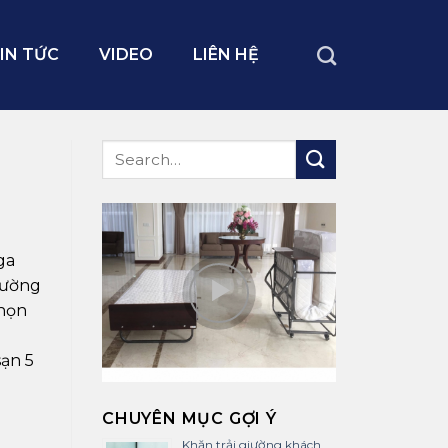
IN TỨC
VIDEO
LIÊN HỆ
ga
rường
chọn
ạn 5
CHUYÊN MỤC GỢI Ý
Khăn trải giường khách