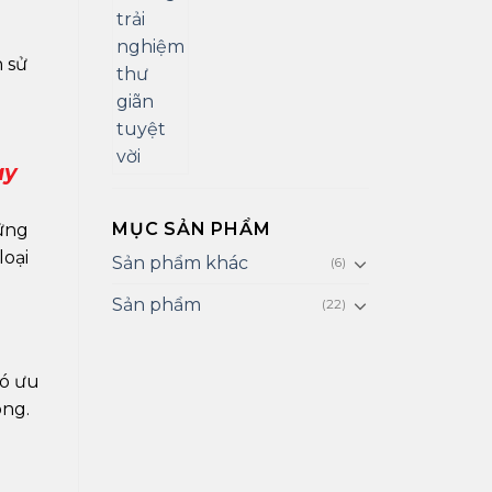
n sử
ay
MỤC SẢN PHẨM
hững
loại
Sản phẩm khác
(6)
Sản phẩm
(22)
có ưu
ông.