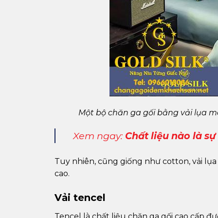
Một bộ chăn ga gối bằng vải lụa
Xem ngay:
Chất liệu nào là s
Tuy nhiên, cũng giống như cotton, vải lụ
cao.
Vải tencel
Tencel là chất liệu chăn ga gối cao cấp 