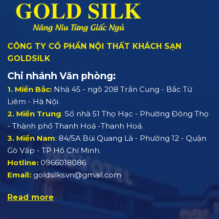
CÔNG TY CỔ PHẦN NỘI THẤT KHÁCH SẠN
GOLDSILK
Chi nhánh Văn phòng:
1. Miền Bắc:
Nhà 45 - ngõ 208 Trần Cung - Bắc Từ
Liêm - Hà Nội.
2. Miền Trung
:
Số nhà 51 Thọ Hạc - Phường Đông Thọ
- Thành phố Thanh Hoá -Thanh Hoá.
3. Miền Nam
:
84/5A Bùi Quang Là - Phường 12 - Quận
Gò Vấp - TP Hồ Chí Minh.
Hotline:
0966018086
Email:
goldsilks.vn@gmail.com
Read more