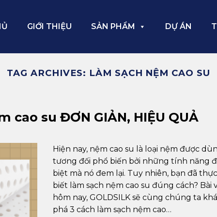
HỦ
GIỚI THIỆU
SẢN PHẨM
DỰ ÁN
T
TAG ARCHIVES:
LÀM SẠCH NỆM CAO SU
ệm cao su ĐƠN GIẢN, HIỆU QUẢ
Hiện nay, nệm cao su là loại nệm được dù
tương đối phổ biến bởi những tính năng 
biệt mà nó đem lại. Tuy nhiên, bạn đã thực
biết làm sạch nệm cao su đúng cách? Bài v
hôm nay, GOLDSILK sẽ cùng chúng ta kh
phá 3 cách làm sạch nệm cao…