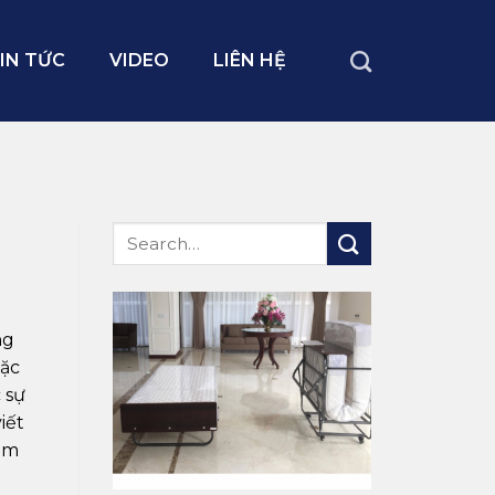
IN TỨC
VIDEO
LIÊN HỆ
ng
đặc
 sự
iết
ám