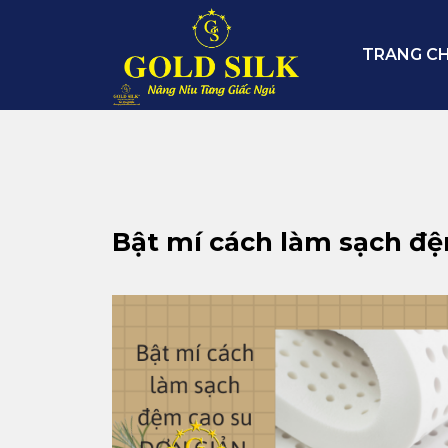
Skip
to
TRANG C
content
Bật mí cách làm sạch đ