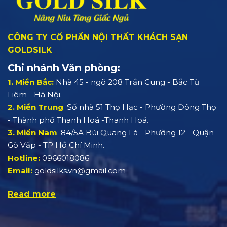
CÔNG TY CỔ PHẦN NỘI THẤT KHÁCH SẠN
GOLDSILK
Chi nhánh Văn phòng:
1. Miền Bắc:
Nhà 45 - ngõ 208 Trần Cung - Bắc Từ
Liêm - Hà Nội.
2. Miền Trung
:
Số nhà 51 Thọ Hạc - Phường Đông Thọ
- Thành phố Thanh Hoá -Thanh Hoá.
3. Miền Nam
:
84/5A Bùi Quang Là - Phường 12 - Quận
Gò Vấp - TP Hồ Chí Minh.
Hotline:
0966018086
Email:
goldsilks.vn@gmail.com
Read more