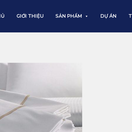
HỦ
GIỚI THIỆU
SẢN PHẨM
DỰ ÁN
T