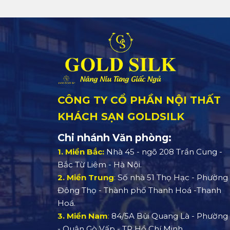
CÔNG TY CỔ PHẦN NỘI THẤT
KHÁCH SẠN GOLDSILK
Chi nhánh Văn phòng:
1. Miền Bắc:
Nhà 45 - ngõ 208 Trần Cung -
Bắc Từ Liêm - Hà Nội.
2. Miền Trung
:
Số nhà 51 Thọ Hạc - Phường
Đông Thọ - Thành phố Thanh Hoá -Thanh
Hoá.
3. Miền Nam
:
84/5A Bùi Quang Là - Phường 
- Quận Gò Vấp - TP Hồ Chí Minh.