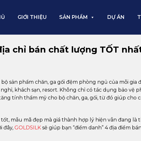
HỦ
GIỚI THIỆU
SẢN PHẨM
DỰ ÁN
T
ịa chỉ bán chất lượng TỐT nhấ
 bộ sản phẩm chăn, ga gối đệm phòng ngủ của mỗi gia đ
nghỉ, khách sạn, resort. Không chỉ có tác dụng bảo vệ 
ng tính thẩm mỹ cho bộ chăn, ga, gối, từ đó giúp cho 
tốt, mẫu mã đẹp mà giá thành hợp lý hiện vẫn đang là 
i đây,
GOLDSILK
sẽ giúp bạn “điểm danh” 4 địa điểm bá