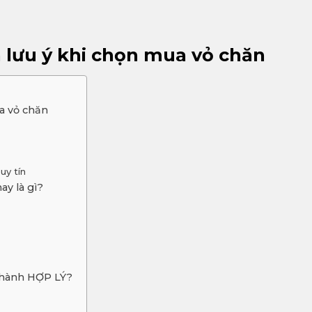
 lưu ý khi chọn mua vỏ chăn
a vỏ chăn
uy tín
y là gì?
thành HỢP LÝ?