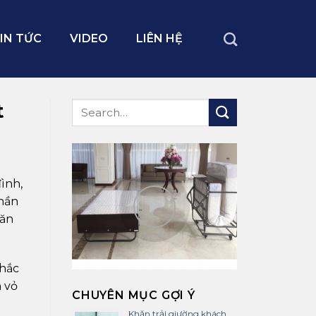
IN TỨC
VIDEO
LIÊN HỆ
t
ình,
phần
căn
thắc
n vỏ
CHUYÊN MỤC GỢI Ý
Khăn trải giường khách