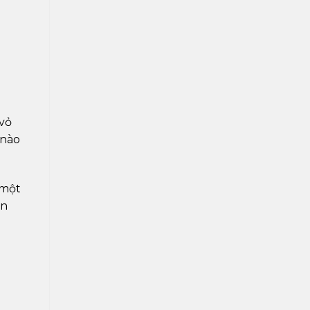
 vỏ
 nào
 một
an