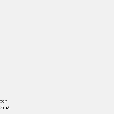
 còn
x2m2,