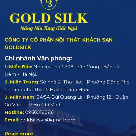
CÔNG TY CỔ PHẦN NỘI THẤT KHÁCH SẠN
GOLDSILK
Chi nhánh Văn phòng:
1. Miền Bắc:
Nhà 45 - ngõ 208 Trần Cung - Bắc Từ
Liêm - Hà Nội.
2. Miền Trung
:
Số nhà 51 Thọ Hạc - Phường Đông Thọ
- Thành phố Thanh Hoá -Thanh Hoá.
3. Miền Nam
:
84/5A Bùi Quang Là - Phường 12 - Quận
Gò Vấp - TP Hồ Chí Minh.
Hotline:
0966018086
Email:
goldsilks.vn@gmail.com
Read more