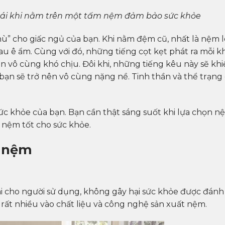
mái khi nằm trên một tấm nệm đảm bảo sức khỏe
ù” cho giấc ngủ của bạn. Khi nằm đệm cũ, nhất là nệm l
u ê ẩm. Cùng với đó, những tiếng cọt kẹt phát ra mỗi kh
n vô cùng khó chịu. Đôi khi, những tiếng kêu này sẽ kh
 bạn sẽ trở nên vô cùng nặng nề. Tinh thần và thể trạng
c khỏe của bạn. Bạn cần thật sáng suốt khi lựa chọn n
 nệm tốt cho sức khỏe.
a nệm
i cho người sử dụng, không gây hại sức khỏe được đánh 
 rất nhiều vào chất liệu và công nghệ sản xuất nệm.