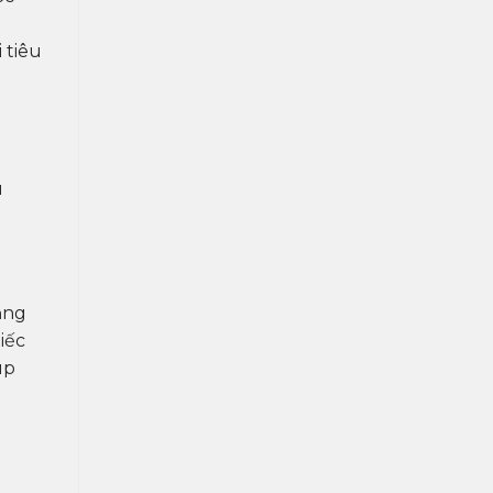
 tiêu
u
ạng
iếc
úp