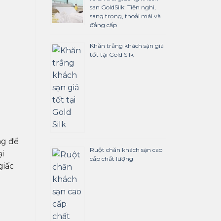
sạn GoldSilk: Tiện nghi,
sang trọng, thoải mái và
đẳng cấp
Khăn trắng khách sạn giá
tốt tại Gold Silk
ng để
Ruột chăn khách sạn cao
i
cấp chất lượng
giấc