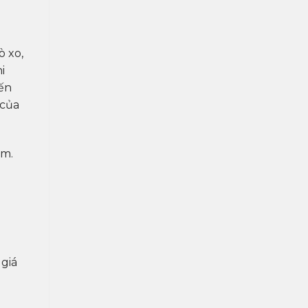
ò xo,
i
iến
 của
ệm.
giá