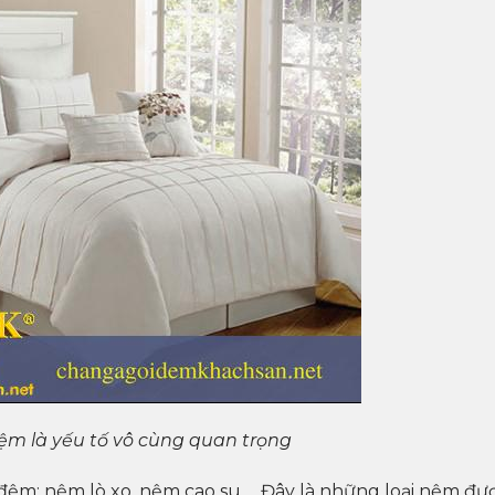
ệm là yếu tố vô cùng quan trọng
i đệm: nệm lò xo, nệm cao su,… Đây là những loại nệm đư