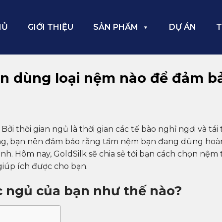
HỦ
GIỚI THIỆU
SẢN PHẨM
DỰ ÁN
T
ên dùng loại nệm nào để đảm b
ởi thời gian ngủ là thời gian các tế bào nghỉ ngơi và tái 
ợng, bạn nên đảm bảo rằng tấm nệm bạn đang dùng hoà
nh. Hôm nay, GoldSilk sẽ chia sẻ tới bạn cách chọn nệm 
 giúp ích được cho bạn.
 ngủ của bạn như thế nào?