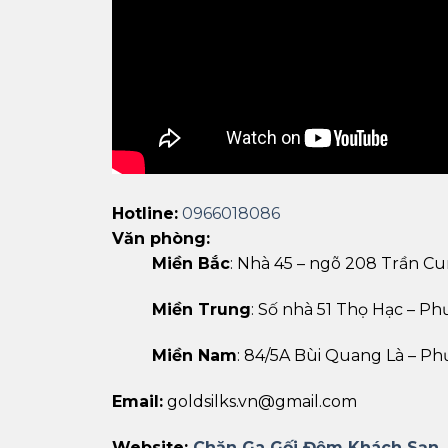
Hotline:
0966018086
Văn phòng:
Miền Bắc
: Nhà 45 – ngõ 208 Trần Cu
Miền Trung
: Số nhà 51 Thọ Hạc – 
Miền Nam
: 84/5A Bùi Quang Là – Ph
Email:
goldsilks.vn@gmail.com
Website:
Chăn Ga Gối Đệm Khách Sạn