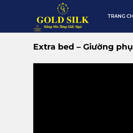
Skip
to
TRANG C
content
Extra bed – Giường ph