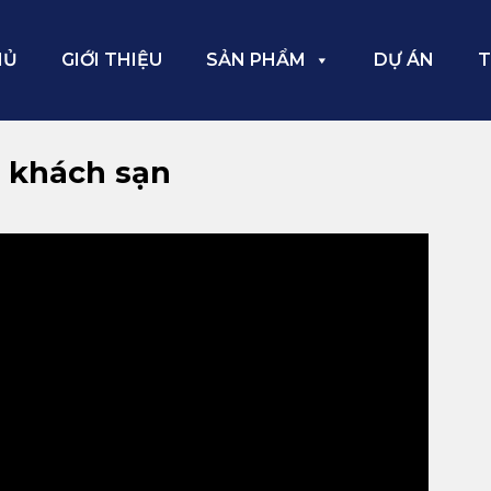
HỦ
GIỚI THIỆU
SẢN PHẨM
DỰ ÁN
T
ụ khách sạn