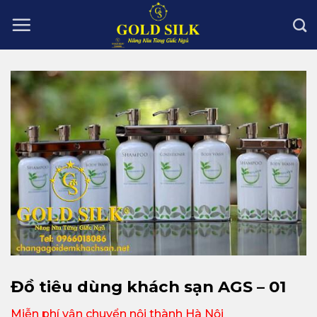
Skip
to
content
Đồ tiêu dùng khách sạn AGS – 01
Miễn phí vận chuyển nội thành Hà Nội