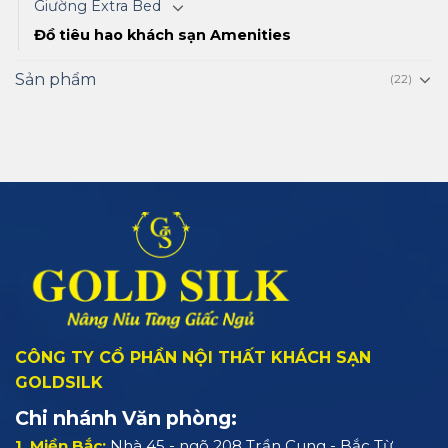
Giường Extra Bed
Đồ tiêu hao khách sạn Amenities
Sản phẩm
(22)
CÔNG TY CỔ PHẦN NỘI THẤT KHÁCH SẠN
GOLDSILK
Chi nhánh Văn phòng:
1. Miền Bắc:
Nhà 45 - ngõ 208 Trần Cung - Bắc Từ