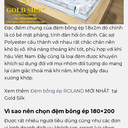
Đặc điểm chung của đệm bông ép 1.8x2m đó chính
là có bề mặt phẳng, tính đàn hồi ổn định. Các sợi
Polyester cấu thành với nhau rất chắc chắn nên
khó bị xô. Khả năng thoáng khí tốt, phù hợp với khí
hậu Việt Nam. Đây cũng là loại đệm được khuyến
khích sử dụng đối với mọi nhóm đối tượng do mang
lại cảm giác thoải mái khi nằm, không gây đau
xương khớp.
Xem thêm:
Đệm bông ép ROLAND
MỚI NHẤT tại
Gold Silk
Vì sao nên chọn đệm bông ép 180×200
Được rất nhiều người tiêu dùng cũng như các đơn
vị kinh doanh dịch vụ khách sạn, resort lựa chọn,