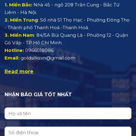
1. Miền Bắc:
Nhà 45 - ngõ 208 Trần Cung - Bắc Từ
Liêm - Hà Nội.
2. Miền Trung
:
Số nhà 51 Thọ Hạc - Phường Đông Thọ
- Thành phố Thanh Hoá -Thanh Hoá.
3. Miền Nam
:
84/5A Bùi Quang Là - Phường 12 - Quận
Gò Vấp - TP Hồ Chí Minh.
Hotline:
0966018086
Email:
goldsilks.vn@gmail.com
Read more
NHẬN BÁO GIÁ TỐT NHẤT