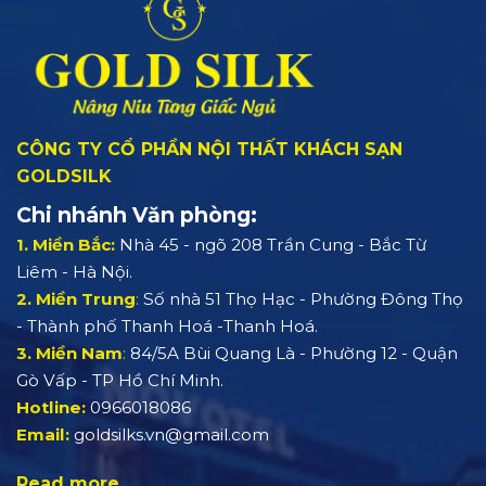
CÔNG TY CỔ PHẦN NỘI THẤT KHÁCH SẠN
GOLDSILK
Chi nhánh Văn phòng:
1. Miền Bắc:
Nhà 45 - ngõ 208 Trần Cung - Bắc Từ
Liêm - Hà Nội.
2. Miền Trung
:
Số nhà 51 Thọ Hạc - Phường Đông Thọ
- Thành phố Thanh Hoá -Thanh Hoá.
3. Miền Nam
:
84/5A Bùi Quang Là - Phường 12 - Quận
Gò Vấp - TP Hồ Chí Minh.
Hotline:
0966018086
Email:
goldsilks.vn@gmail.com
Read more