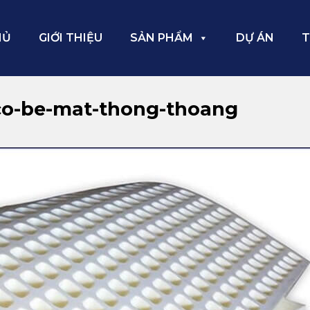
HỦ
GIỚI THIỆU
SẢN PHẨM
DỰ ÁN
T
o-be-mat-thong-thoang