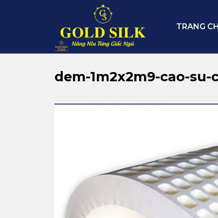
Skip
to
TRANG C
content
dem-1m2x2m9-cao-su-c