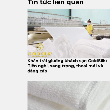
Tin tức liên quan
Khăn trải giường khách sạn GoldSilk:
Tiện nghi, sang trọng, thoải mái và
đẳng cấp