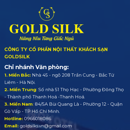
CÔNG TY CỔ PHẦN NỘI THẤT KHÁCH SẠN
GOLDSILK
Chi nhánh Văn phòng:
1. Miền Bắc:
Nhà 45 - ngõ 208 Trần Cung - Bắc Từ
Liêm - Hà Nội.
2. Miền Trung
:
Số nhà 51 Thọ Hạc - Phường Đông Thọ
- Thành phố Thanh Hoá -Thanh Hoá.
3. Miền Nam
:
84/5A Bùi Quang Là - Phường 12 - Quận
Gò Vấp - TP Hồ Chí Minh.
Hotline:
0966018086
Email:
goldsilks.vn@gmail.com