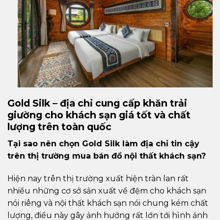
Gold Silk –
đị
a ch
ỉ
cung c
ấ
p kh
ă
n tr
ả
i
gi
ườ
ng cho khách s
ạ
n giá t
ố
t và ch
ấ
t
l
ượ
ng trên toàn qu
ố
c
T
ạ
i sao n
ê
n ch
ọ
n Gold Silk l
à
m
đị
a ch
ỉ
tin c
ậ
y
tr
ê
n th
ị
tr
ườ
ng mua b
á
n
đồ
n
ộ
i th
ấ
t kh
á
ch s
ạ
n?
Hiện nay trên thị trường xuất hiện tràn lan rất
nhiều những cơ sở sản xuất về đệm cho khách sạn
nói riêng và nội thất khách sạn nói chung kém chất
lượng, điều này gây ảnh hưởng rất lớn tới hình ảnh