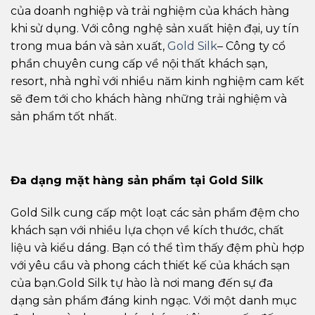
của doanh nghiệp và trải nghiệm của khách hàng
khi sử dụng. Với công nghệ sản xuất hiện đại, uy tín
trong mua bán và sản xuất,
Gold Silk
– Công ty cổ
phần chuyên cung cấp về nội thất khách sạn,
resort, nhà nghỉ với nhiều năm kinh nghiệm cam kết
sẽ đem tới cho khách hàng những trải nghiệm và
sản phẩm tốt nhất.
Đ
a d
ạ
ng m
ặ
t h
à
ng s
ả
n ph
ẩ
m t
ạ
i Gold Silk
Gold Silk cung cấp một loạt các sản phẩm đệm cho
khách sạn với nhiều lựa chọn về kích thước, chất
liệu và kiểu dáng. Bạn có thể tìm thấy đệm phù hợp
với yêu cầu và phong cách thiết kế của khách sạn
của bạn.Gold Silk tự hào là nơi mang đến sự đa
dạng sản phẩm đáng kinh ngạc. Với một danh mục