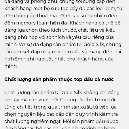
đa dạng và phong phú, chúng tôi cung cấp đến
khách hàng một bộ sưu tập đầy đủ các loại đệm, từ
đệm bông ép thoải mái, đệm cao su tự nhiên đến
đệm memory foam hiện đại. Khách hàng có thể dễ
dàng lựa chọn theo kích thước, chất liệu và kiểu
dáng phù hợp với sở thích và yêu cầu riêng của
mình. Với sự đa dạng sản phẩm tại Gold Silk, chúng
tôi cam kết đáp ứng mọi nhu cầu và mang đến trải
nghiệm nghỉ ngơi tốt nhất cho khách hàng của
mình.
Ch
ấ
t l
ượ
ng s
ả
n ph
ẩ
m thu
ộ
c top
đầ
u c
ả
n
ướ
c
Chất lượng sản phẩm tại Gold Silk không chỉ đáng
tin cậy mà còn vượt trội. Chúng tôi chú trọng tới
từng chi tiết trong quá trình sản xuất, từ việc lựa
chọn nguyên liệu cao cấp đến quy trình kiểm tra
chất lượng nghiêm ngặt. Mỗi sản phẩm đều được
làm bằng tay bởi các chuyên gia có kinh nghiệm,