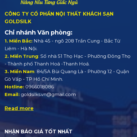
CÔNG TY CỔ PHẦN NỘI THẤT KHÁCH SẠN
GOLDSILK
Chi nhánh Văn phòng:
1. Miền Bắc:
Nhà 45 - ngõ 208 Trần Cung - Bắc Từ
Liêm - Hà Nội.
2. Miền Trung
:
Số nhà 51 Thọ Hạc - Phường Đông Thọ
- Thành phố Thanh Hoá -Thanh Hoá.
3. Miền Nam
:
84/5A Bùi Quang Là - Phường 12 - Quận
Gò Vấp - TP Hồ Chí Minh.
Hotline:
0966018086
Email:
goldsilks.vn@gmail.com
Read more
NHẬN BÁO GIÁ TỐT NHẤT